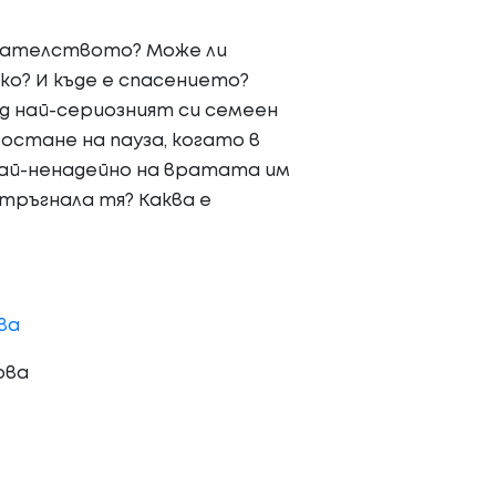
едателството? Може ли
ко? И къде е спасението?
ред най-сериозният си семеен
остане на пауза, когато в
най-ненадейно на вратата им
 тръгнала тя? Каква е
ва
ова