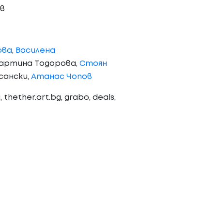
в
ова
,
Василена
Мартина Тодорова,
Стоян
сански,
Атанас Чопов
thether.art.bg, grabo, deals,