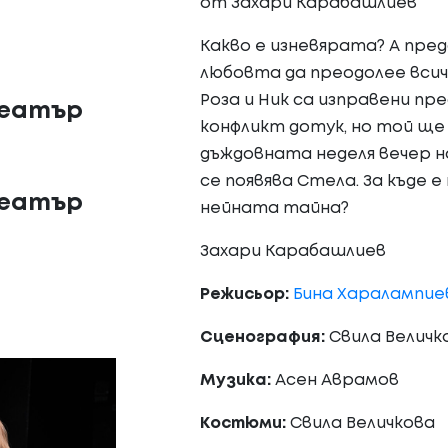
от Захари Карабашлиев
Какво е изневярата? А пр
любовта да преодолее всич
​Роза и Ник са изправени п
театър
конфликт дотук, но той ще 
дъждовната неделя вечер 
се появява Стела. За къде е
театър
нейната тайна?
Захари Карабашлиев
Режисьор:
Бина Харалампие
Сценография:
Свила Величк
Музика:
Асен Аврамов
Костюми:
Свила Величкова