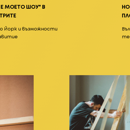
 Е МОЕТО ШОУ" В
НО
ТРИТЕ
ПЛ
ю Йорк и възможности
Въ
азвитие
те