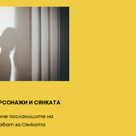
РСОНАЖИ И СЯНКАТА
мче посланиците на
зват за Сянката