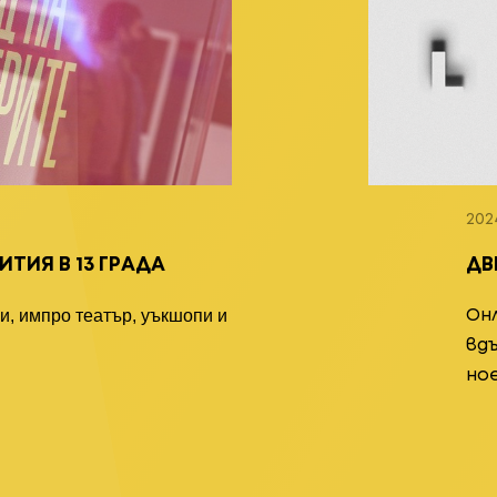
202
ИТИЯ В 13 ГРАДА
ДВ
Он
и, импро театър, уъкшопи и
вдъ
но