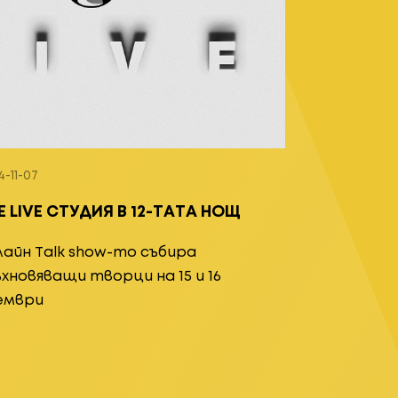
4-11-07
Е LIVE СТУДИЯ В 12-ТАТА НОЩ
лайн Тalk show-то събира
хновяващи творци на 15 и 16
ември