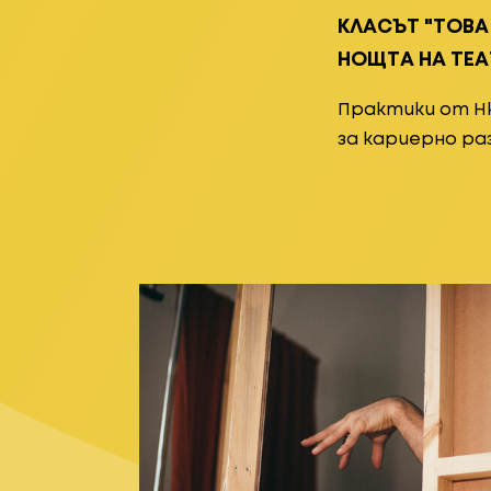
КЛАСЪТ "ТОВА
НОЩТА НА ТЕА
Практики от Н
за кариерно р