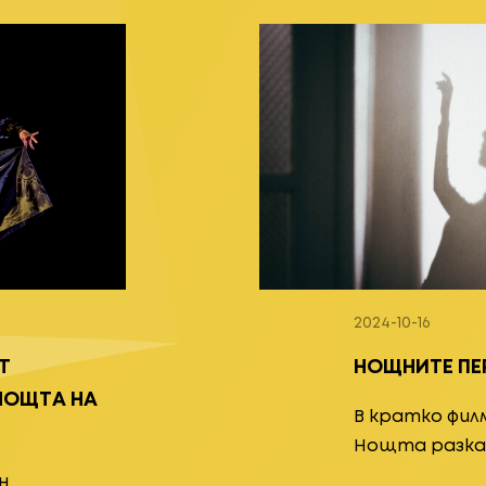
2024-10-16
Т
НОЩНИТЕ ПЕ
 НОЩТА НА
В кратко фил
Нощта разка
н