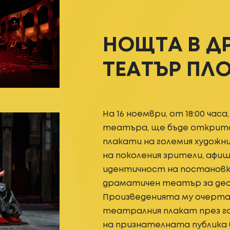
НОЩТА В Д
ТЕАТЪР ПЛ
На 16 ноември, от 18:00 час
театъра, ще бъде открита
плакати на големия художни
на поколения зрители, аф
идентичност на постановк
драматичен театър за дес
Произведенията му очерта
театралния плакат през г
на признателната публика