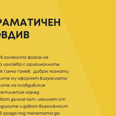
РАМАТИЧЕН
ОВДИВ
а, в голямото фоайе на
 изложба с оригиналните
к Ганчо Ганев. Добре познати
ишите му оформят визуалната
ите на пловдивския
етилетия наред.
ват дългия път, изминат от
одините и дават възможност
 в града под тепетата да