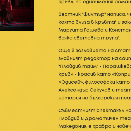
кръв», по едноимения роман
Вестник "Филтър" написа, ч
която влиза в кръвта" и зак
Маргита Гошева и Констан
всяка световна трупа".
Още в заглавието на стати
главният редактор на сайт
"Пловдив тайм" - Парашкева
кръв» - красив като «Копр
«Одисей», философски като 
Александър Секулов и те
история на българския теа
Съвместният спектакъл н
Пловдив и Драматичен теа
Македония, е храбро и човеч