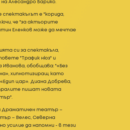
 на Алесандро Барико.
е спектакълът е "корида,
лючи, че "за актьорите
тин Еленков може да мечтае
ята си за спектакъла,
овете "Трафик нюз" и
 Иванова, обобщава: "«Без
ина», хипнотизиращ като
«Едип цар». Диана Добрева,
атралите пишат новата
тър".
а Драматичен театър –
тър – Велес, Северна
но усилие да напомни - в тези