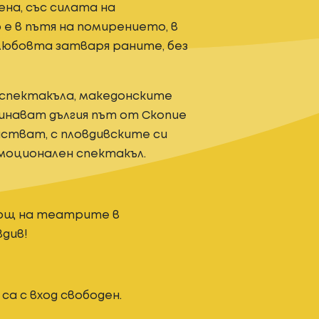
ена, със силата на
 е в пътя на помирението, в
любовта затваря раните, без
 спектакъла, македонските
инават дългия път от Скопие
частват, с пловдивските си
емоционален спектакъл.
нощ на театрите в
див!
. са с вход свободен.