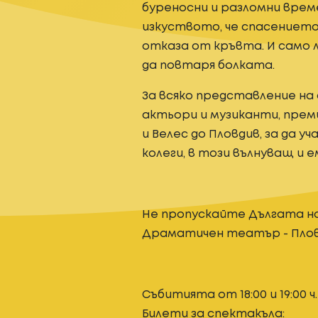
буреносни и разломни врем
изкуството, че спасението
отказа от кръвта. И само 
да повтаря болката.
За всяко представление на
актьори и музиканти, прем
и Велес до Пловдив, за да у
колеги, в този вълнуващ и 
Не пропускайте Дългата 
Драматичен театър - Плов
Събитията от 18:00 и 19:00 ч
Билети за спектакъла: