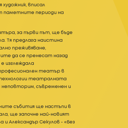
 художник, вписал
т паметните периоди на
атъра, за първи път, ще бъде
а. Тя предлага наистина
ално преживяване,
ите да се пренесат назад
 е изглеждала
професионален театър в
 технологии театралната
н неповторим, съвременен и
ните събития ще настъпи в
 зала, ще започне най-новият
 и Александър Секулов - «Без