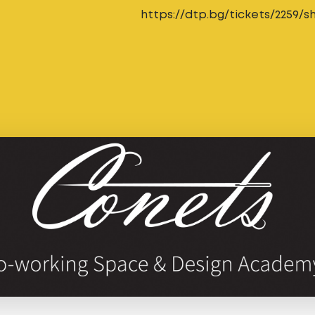
https://dtp.bg/tickets/2259/