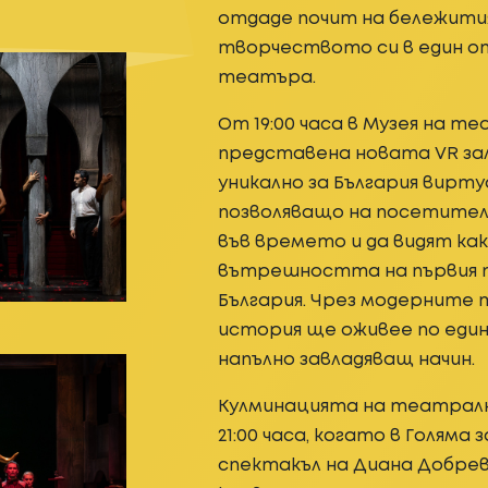
отдаде почит на бележития
творчеството си в един о
театъра.
От 19:00 часа в Музея на те
представена новата VR зал
уникално за България вирту
позволяващо на посетител
във времето и да видят как
вътрешността на първия 
България. Чрез модерните
история ще оживее по еди
напълно завладяващ начин.
Кулминацията на театрал
21:00 часа, когато в Голяма
спектакъл на Диана Добрева