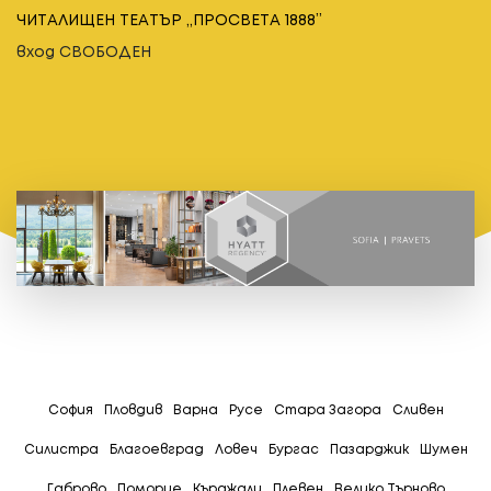
ЧИТАЛИЩЕН ТЕАТЪР „ПРОСВЕТА 1888”
вход СВОБОДЕН
София
Пловдив
Варна
Русе
Стара Загора
Сливен
Силистра
Благоевград
Ловеч
Бургас
Пазарджик
Шумен
Габрово
Поморие
Кърджали
Плевен
Велико Търново