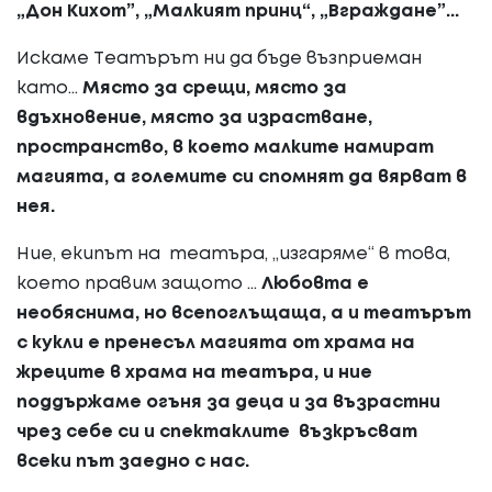
„Дон Кихот”, „Малкият принц“, „Вграждане”...
Искаме Театърът ни да бъде възприеман
като...
Място за срещи, място за
вдъхновение, място за израстване,
пространство, в което малките намират
магията, а големите си спомнят да вярват в
нея.
Ние, екипът на театъра, „изгаряме“ в това,
което правим защото ...
Любовта е
необяснима, но всепоглъщаща, а и театърът
с кукли е пренесъл магията от храма на
жреците в храма на театъра, и ние
поддържаме огъня за деца и за възрастни
чрез себе си и спектаклите възкръсват
всеки път заедно с нас.