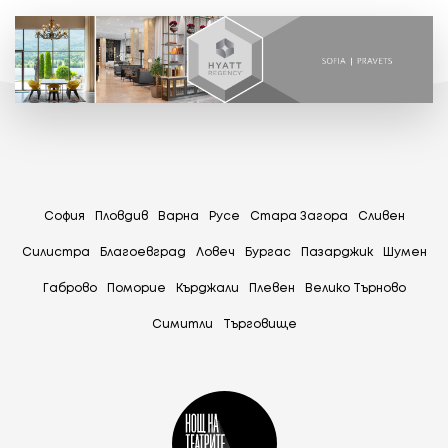
София
Пловдив
Варна
Русе
Стара Загора
Сливен
Силистра
Благоевград
Ловеч
Бургас
Пазарджик
Шумен
Габрово
Поморие
Кърджали
Плевен
Велико Търново
Симитли
Tърговище