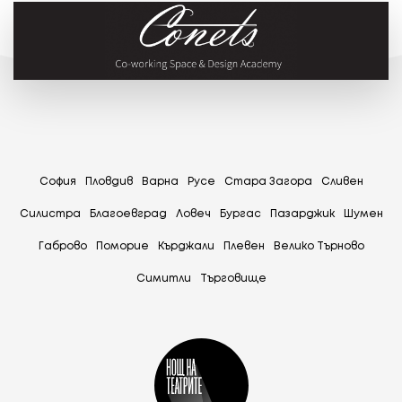
София
Пловдив
Варна
Русе
Стара Загора
Сливен
Силистра
Благоевград
Ловеч
Бургас
Пазарджик
Шумен
Габрово
Поморие
Кърджали
Плевен
Велико Търново
Симитли
Tърговище