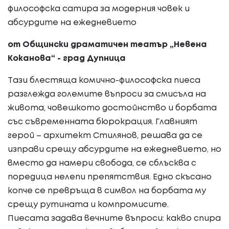
философска сатира за модерния човек и
абсурдите на ежедневието
от Общински драматичен театър „Невена
Коканова“ - град Дупница
Тази блестяща комично-философска пиеса
разглежда големите въпроси за смисъла на
живота, човешкото достойнство и борбата
със съвременната бюрокрация. Главният
герой – архитект Стилянов, решава да се
изправи срещу абсурдите на ежедневието, но
вместо да намери свобода, се сблъсква с
поредица нелепи препятствия. Едно скъсано
копче се превръща в символ на борбата му
срещу рутината и компромисите.
Пиесата задава вечните въпроси: какво спира