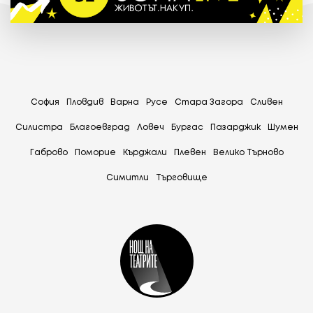
София
Пловдив
Варна
Русе
Стара Загора
Сливен
Силистра
Благоевград
Ловеч
Бургас
Пазарджик
Шумен
Габрово
Поморие
Кърджали
Плевен
Велико Търново
Симитли
Tърговище